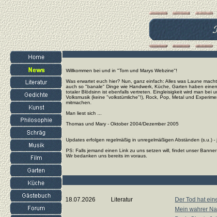
Willkommen bei und in "Tom und Marys Webzine"!
Was erwartet euch hier? Nun, ganz einfach: Alles was Laune macht 
auch so "banale" Dinge wie Handwerk, Küche, Garten haben einen g
totaler Blödsinn ist ebenfalls vertreten. Eingleisigkeit wird man bei
Volksmusik (keine "volkstümliche"!), Rock, Pop, Metal und Experim
mitmachen.
Man liest sich ...
Thomas und Mary - Oktober 2004/Dezember 2005
Updates erfolgen regelmäßig in unregelmäßigen Abständen (s.u.) - j
PS: Falls jemand einen Link zu uns setzen will, findet unser Banner 
Wir bedanken uns bereits im voraus.
18.07.2026
Literatur
Der Tod hat ein
Mein wahrer Nam