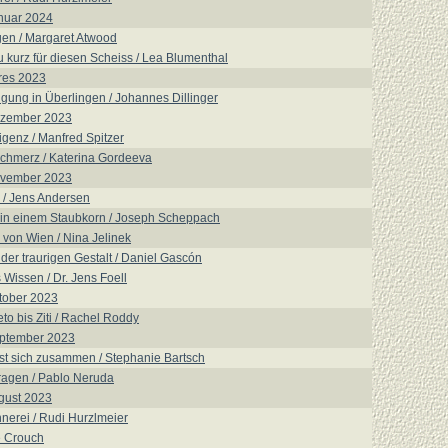
nuar 2024
en / Margaret Atwood
u kurz für diesen Scheiss / Lea Blumenthal
res 2023
gung in Überlingen / Johannes Dillinger
ezember 2023
ligenz / Manfred Spitzer
hmerz / Katerina Gordeeva
ovember 2023
 / Jens Andersen
in einem Staubkorn / Joseph Scheppach
von Wien / Nina Jelinek
 der traurigen Gestalt / Daniel Gascón
 Wissen / Dr. Jens Foell
tober 2023
to bis Ziti / Rachel Roddy
eptember 2023
ist sich zusammen / Stephanie Bartsch
ragen / Pablo Neruda
gust 2023
nerei / Rudi Hurzlmeier
e Crouch