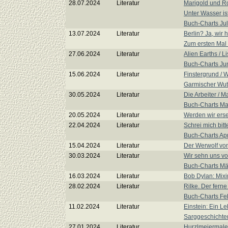
28.07.2024
Literatur
Marigold und Ro
Unter Wasser ist 
Buch-Charts Jul
13.07.2024
Literatur
Berlin? Ja, wir 
Zum ersten Mal 
27.06.2024
Literatur
Alien Earths / L
Buch-Charts Ju
15.06.2024
Literatur
Finstergrund / Wi
Garmischer Wut
30.05.2024
Literatur
Die Arbeiter / M
Buch-Charts Ma
20.05.2024
Literatur
Werden wir erse
22.04.2024
Literatur
Schrei mich bitt
Buch-Charts Apr
15.04.2024
Literatur
Der Werwolf von
30.03.2024
Literatur
Wir sehn uns vor
Buch-Charts Mä
16.03.2024
Literatur
Bob Dylan: Mixi
28.02.2024
Literatur
Rilke. Der fern
Buch-Charts Fe
11.02.2024
Literatur
Einstein: Ein L
Sarggeschichte
27.01.2024
Literatur
Hurzlmeiermaler