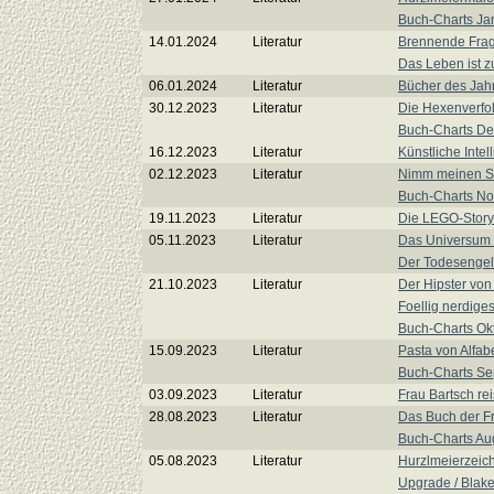
Buch-Charts Ja
14.01.2024
Literatur
Brennende Frag
Das Leben ist z
06.01.2024
Literatur
Bücher des Jah
30.12.2023
Literatur
Die Hexenverfol
Buch-Charts D
16.12.2023
Literatur
Künstliche Intel
02.12.2023
Literatur
Nimm meinen Sc
Buch-Charts N
19.11.2023
Literatur
Die LEGO-Story
05.11.2023
Literatur
Das Universum 
Der Todesengel 
21.10.2023
Literatur
Der Hipster von
Foellig nerdiges
Buch-Charts Ok
15.09.2023
Literatur
Pasta von Alfabe
Buch-Charts S
03.09.2023
Literatur
Frau Bartsch re
28.08.2023
Literatur
Das Buch der F
Buch-Charts Au
05.08.2023
Literatur
Hurzlmeierzeich
Upgrade / Blak