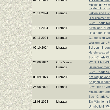
07.12.2024
Literatur
111 Orte in un
Möchte die Witw
mit dem Ausguss
23.11.2024
Literatur
Fakten sind auc
Hier kommen wir
Buch-Charts N
10.11.2024
Literatur
All'Italiana! / P
Haja oder Hanoi
02.11.2024
Literatur
Cartoons zu We
Western Lane /
05.10.2024
Literatur
Bei den minder
Hereimspaziert 
Buch-Charts Ok
21.09.2024
CD-Review
MY SILENT WAKE 
Literatur
Deine Wahrheit i
Buch-Charts S
09.09.2024
Literatur
Am Tag, bevor d
So gehn wir de
25.08.2024
Literatur
Bevor ich es ve
Machtübernahme
Buch-Charts Au
11.08.2024
Literatur
Ein Männlein st
Unmöglich! / W