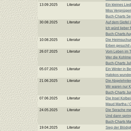
13.09.2025
Literatur
Ein kleines Lie
Miss Vergnügen 
Buch-Charts S
30.08.2025
Literatur
Auf dem Gipfel 
Ich würd lieber 
Buch-Charts Au
10.08.2025
Literatur
Die Heimsuchun
Erben gesucht! /
26.07.2025
Literatur
Vom Leben im T
Wer die Kohlmei
Buch-Charts Jul
05.07.2025
Literatur
Ein Winter in Be
Hatokos wunder
21.06.2025
Literatur
Die Abgelehnte
Wir waren nur K
Buch-Charts Ju
07.06.2025
Literatur
Die Insel Kolbe
Maud Martha / 
24.05.2025
Literatur
Die Sprache me
Und dann sprin
Buch-Charts Ma
19.04.2025
Literatur
Sieg der Blödigk