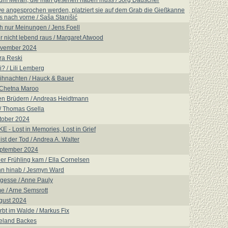
d um Meran, die man gesehen haben muss / Jörg Dauscher
e angesprochen werden, platziert sie auf dem Grab die Gießkanne
 nach vorne / Saša Stanišić
h nur Meinungen / Jens Foell
 nicht lebend raus / Margaret Atwood
ovember 2024
etra Reski
? / Lili Lemberg
ihnachten / Hauck & Bauer
 Chetna Maroo
en Brüdern / Andreas Heidtmann
/ Thomas Gsella
tober 2024
- Lost in Memories, Lost in Grief
st der Tod / Andrea A. Walter
eptember 2024
er Frühling kam / Ella Cornelsen
nn hinab / Jesmyn Ward
rgesse / Anne Pauly
 / Arne Semsrott
gust 2024
irbt im Walde / Markus Fix
ieland Backes