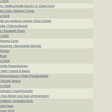
i 2026
re: Heftbuchhefte Band 6-9 / Detlef Guhl
der Liste / Grégory Cingal
ni 2026
fel am weiteren Verlauf / Elise Schmit
tta / Patricia Brandt
 / Elisabeth Florin
i 2026
 Regina Denk
 Kraniche / Bernadette Németh
 Reißer
Moser
il 2026
nnette Ramelsberger
 Geld / Hauck & Bauer
Zitronenbaum / Peter Freudenthaler
 Nicole Stranzl
rz 2026
zerbrach / Hanif Kureishi
 / Kay Müller und Sven Zimmermann
schrittene / Angelika Koch
aniel Haas
bruar 2026