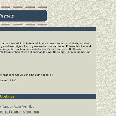
und auf was wir Lust haben. Nicht nur Kunst, Literatur und Musik, sondern
leichberechtigten Platz - ganz wie bei uns zu Hause! Philosophisches und
 uns vergeblich suchen. Im musikalischen Bereich stehen z. B. Klassik,
entelles gleichberechtigt nebeneinander. Wer Böcke hat, kann gerne bei uns
e nachdem, wie wir Zeit bzw. Lust haben. ;-)
unter "Links".
Updates
en langen Atem / Achilles
e ist Elisabeth / Adèle Yon