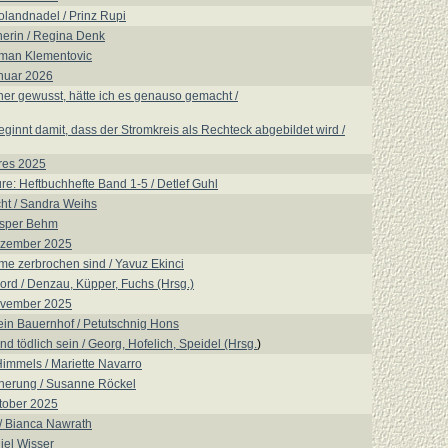
Rolandnadel / Prinz Rupi
erin / Regina Denk
man Klementovic
nuar 2026
rher gewusst, hätte ich es genauso gemacht /
ginnt damit, dass der Stromkreis als Rechteck abgebildet wird /
res 2025
re: Heftbuchhefte Band 1-5 / Detlef Guhl
ht / Sandra Weihs
asper Behm
ezember 2025
me zerbrochen sind / Yavuz Ekinci
ord / Denzau, Küpper, Fuchs (Hrsg.)
ovember 2025
ein Bauernhof / Petutschnig Hons
nd tödlich sein / Georg, Hofelich, Speidel (Hrsg.
)
immels / Mariette Navarro
nnerung / Susanne Röckel
tober 2025
 Bianca Nawrath
iel Wisser