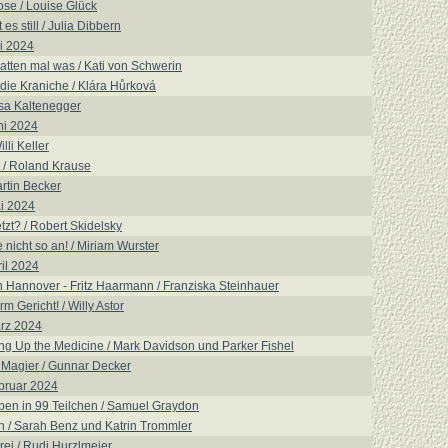
se / Louise Glück
es still / Julia Dibbern
i 2024
hatten mal was / Kati von Schwerin
die Kraniche / Klára Hůrková
isa Kaltenegger
ni 2024
lli Keller
 / Roland Krause
artin Becker
i 2024
tzt? / Robert Skidelsky
e nicht so an! / Miriam Wurster
il 2024
 Hannover - Fritz Haarmann / Franziska Steinhauer
m Gericht! / Willy Astor
rz 2024
ng Up the Medicine / Mark Davidson und Parker Fishel
e Magier / Gunnar Decker
bruar 2024
eben in 99 Teilchen / Samuel Graydon
n / Sarah Benz und Katrin Trommler
ei / Rudi Hurzlmeier