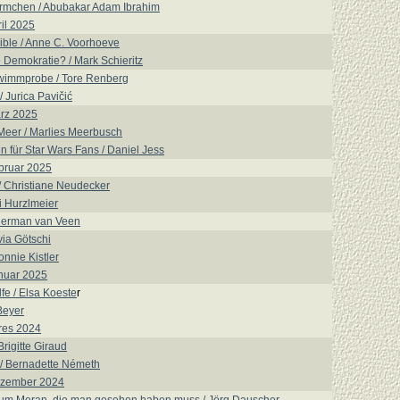
ürmchen / Abubakar Adam Ibrahim
il 2025
ible / Anne C. Voorhoeve
 Demokratie? / Mark Schieritz
wimmprobe / Tore Renberg
 Jurica Pavičić
rz 2025
eer / Marlies Meerbusch
 für Star Wars Fans / Daniel Jess
bruar 2025
 / Christiane Neudecker
i Hurzlmeier
 Herman van Veen
via Götschi
onnie Kistler
nuar 2025
fe / Elsa Koeste
r
Beyer
res 2024
Brigitte Giraud
/ Bernadette Németh
ezember 2024