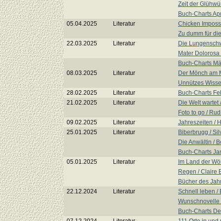
Zeit der Glühw
Buch-Charts Apr
05.04.2025
Literatur
Chicken Imposs
Zu dumm für die
22.03.2025
Literatur
Die Lungensch
Mater Dolorosa /
Buch-Charts Mä
08.03.2025
Literatur
Der Mönch am M
Unnützes Wissen
28.02.2025
Literatur
Buch-Charts Fe
21.02.2025
Literatur
Die Welt wartet
Foto to go / Rud
09.02.2025
Literatur
Jahreszeiten /
25.01.2025
Literatur
Biberbrugg / Sil
Die Anwältin / B
Buch-Charts Ja
05.01.2025
Literatur
Im Land der Wöl
Regen / Claire 
Bücher des Jah
22.12.2024
Literatur
Schnell leben / 
Wunschnovelle 
Buch-Charts D