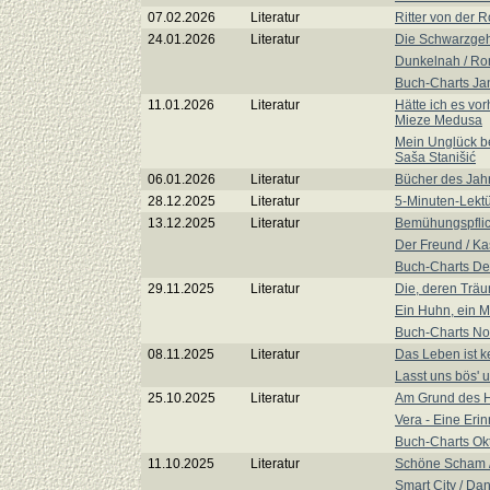
07.02.2026
Literatur
Ritter von der 
24.01.2026
Literatur
Die Schwarzgeh
Dunkelnah / Ro
Buch-Charts Ja
11.01.2026
Literatur
Hätte ich es vo
Mieze Medusa
Mein Unglück be
Saša Stanišić
06.01.2026
Literatur
Bücher des Jah
28.12.2025
Literatur
5-Minuten-Lektü
13.12.2025
Literatur
Bemühungspflic
Der Freund / K
Buch-Charts D
29.11.2025
Literatur
Die, deren Träu
Ein Huhn, ein M
Buch-Charts N
08.11.2025
Literatur
Das Leben ist k
Lasst uns bös' u
25.10.2025
Literatur
Am Grund des H
Vera - Eine Eri
Buch-Charts Ok
11.10.2025
Literatur
Schöne Scham /
Smart City / Dan