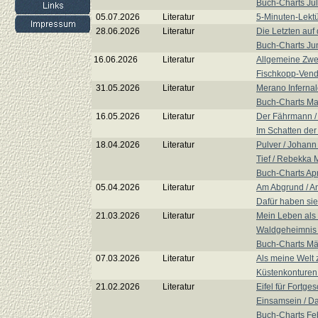
Buch-Charts Jul
05.07.2026
Literatur
5-Minuten-Lektü
28.06.2026
Literatur
Die Letzten auf 
Buch-Charts Ju
16.06.2026
Literatur
Allgemeine Zwei
Fischkopp-Vende
31.05.2026
Literatur
Merano Infernale
Buch-Charts Ma
16.05.2026
Literatur
Der Fährmann /
Im Schatten der
18.04.2026
Literatur
Pulver / Johann
Tief / Rebekka 
Buch-Charts Apr
05.04.2026
Literatur
Am Abgrund / A
Dafür haben sie
21.03.2026
Literatur
Mein Leben als 
Waldgeheimnis /
Buch-Charts Mä
07.03.2026
Literatur
Als meine Welt 
Küstenkonturen
21.02.2026
Literatur
Eifel für Fortge
Einsamsein / D
Buch-Charts Fe