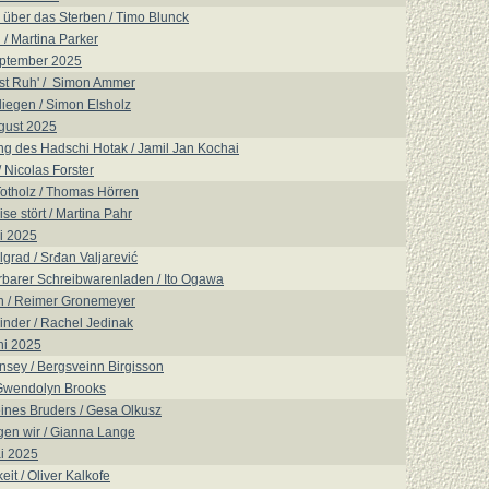
d über das Sterben / Timo Blunck
/ Martina Parker
eptember 2025
ist Ruh' / Simon Ammer
fliegen / Simon Elsholz
gust 2025
g des Hadschi Hotak / Jamil Jan Kochai
 Nicolas Forster
otholz / Thomas Hörren
se stört / Martina Pahr
i 2025
lgrad / Srđan Valjarević
barer Schreibwarenladen / Ito Ogawa
n / Reimer Gronemeyer
inder / Rachel Jedinak
ni 2025
insey / Bergsveinn Birgisson
Gwendolyn Brooks
ines Bruders / Gesa Olkusz
gen wir / Gianna Lange
i 2025
eit / Oliver Kalkofe