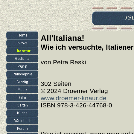
All'Italiana!
Wie ich versuchte, Italiene
von Petra Reski
302 Seiten
© 2024 Droemer Verlag
www.droemer-knaur.de
ISBN 978-3-426-44768-0
Was ist passiert, wenn man au