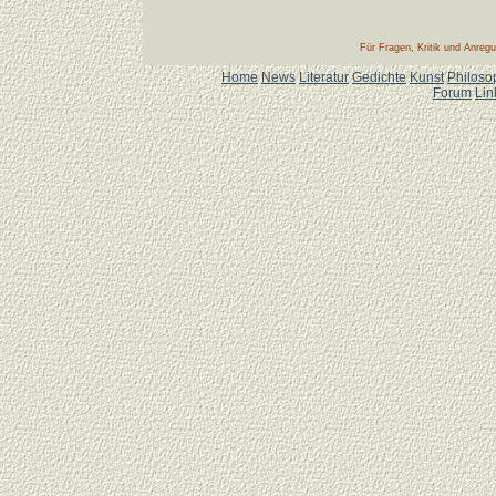
Für Fragen, Kritik und Anreg
Home
News
Literatur
Gedichte
Kunst
Philoso
Forum
Lin