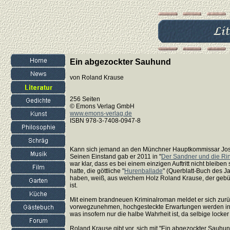
Ein abgezockter Sauhund
von Roland Krause
256 Seiten
© Emons Verlag GmbH
www.emons-verlag.de
ISBN 978-3-7408-0947-8
Kann sich jemand an den Münchner Hauptkommissar Jos
Seinen Einstand gab er 2011 in "
Der Sandner und die Rin
war klar, dass es bei einem einzigen Auftritt nicht bleiben
hatte, die göttliche "
Hurenballade
" (Querblatt-Buch des J
haben, weiß, aus welchem Holz Roland Krause, der gebür
ist.
Mit einem brandneuen Kriminalroman meldet er sich zurü
vorwegzunehmen, hochgesteckte Erwartungen werden in v
was insofern nur die halbe Wahrheit ist, da selbige locker
Roland Krause gibt vor, sich mit "Ein abgezockter Sauhu