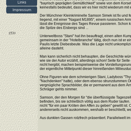
"bayrisch geprägten Gemütlichkeit" sowie von dem Korsett
keinesfalls bedeutet, dass wir es hier nicht wiederum mit
Der Münchner Kleinkriminelle Samson Simek ist fix und fer
liegend, mit einer "Nagant M1895", einem russischen Arme
lässt die Ereignisse des Tages Revue passieren. Schon kla
die Spitze des Eisbergs sind ...
Unterweltboss "Stani" hat ihn beauftragt, einen alten Ku
gemeinsam in der "Hotelbranche" tätig, doch nun ist er ei
Paulis letzte Diebesbeute. Was die Lage nicht unkomplizie
alleine dasteht.
Man kann sicherlich nicht behaupten, die Geschichte würd
wie sie der Autor erzählt, allerdings schon! Seite für Seit
nicht hergibt, machen beispielsweise die Vorstellungsrun
der eigentliche Mittelpunkt dieser hinreißenden Milieustud
Ohne Figuren wie dem schmierigen Stani, Ladyboss "Thy
"Nachdenken" hatte), oder dem ebenso strunzdummen Oleg
vergnügliche Sprachbilder, die er permanent aus dem Ärm
Schräger gehts nimmer.
Samson, der den Morgen für "die überflüssigste Tageszeit 
befinden, bis sie schließlich völlig aus dem Ruder laufe
nicht "für ein paar Kröten den Affen zu geben" gewillt i
andererseits nicht auskommen, weshalb er beschließt, we
Aus dunklen Gassen rotzfrech präsentiert. Parallelwelt im