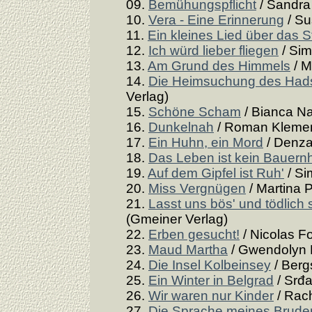
09.
Bemühungspflicht
/ Sandra 
10.
Vera - Eine Erinnerung
/ Su
11.
Ein kleines Lied über das 
12.
Ich würd lieber fliegen
/ Sim
13.
Am Grund des Himmels
/ M
14.
Die Heimsuchung des Hads
Verlag)
15.
Schöne Scham
/ Bianca Na
16.
Dunkelnah
/ Roman Klemen
17.
Ein Huhn, ein Mord
/ Denza
18.
Das Leben ist kein Bauern
19.
Auf dem Gipfel ist Ruh'
/ Si
20.
Miss Vergnügen
/ Martina 
21.
Lasst uns bös' und tödlich 
(Gmeiner Verlag)
22.
Erben gesucht!
/ Nicolas F
23.
Maud Martha
/ Gwendolyn 
24.
Die Insel Kolbeinsey
/ Berg
25.
Ein Winter in Belgrad
/ Srđa
26.
Wir waren nur Kinder
/ Rach
27.
Die Sprache meines Brude