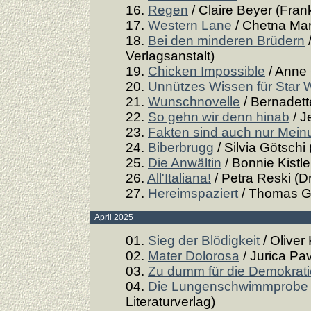
16.
Regen
/ Claire Beyer (Frank
17.
Western Lane
/ Chetna Mar
18.
Bei den minderen Brüdern
Verlagsanstalt)
19.
Chicken Impossible
/ Anne
20.
Unnützes Wissen für Star 
21.
Wunschnovelle
/ Bernadette
22.
So gehn wir denn hinab
/ J
23.
Fakten sind auch nur Mei
24.
Biberbrugg
/ Silvia Götschi
25.
Die Anwältin
/ Bonnie Kistle
26.
All'Italiana!
/ Petra Reski (D
27.
Hereimspaziert
/ Thomas Gs
April 2025
01.
Sieg der Blödigkeit
/ Oliver
02.
Mater Dolorosa
/ Jurica Pav
03.
Zu dumm für die Demokrat
04.
Die Lungenschwimmprobe
Literaturverlag)