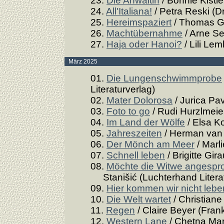
23.
Die Anwältin
/ Bonnie Kistle
24.
All'Italiana!
/ Petra Reski (D
25.
Hereimspaziert
/ Thomas Gs
26.
Machtübernahme
/ Arne Se
27.
Haja oder Hanoi?
/ Lili Le
März 2025
01.
Die Lungenschwimmprobe
Literaturverlag)
02.
Mater Dolorosa
/ Jurica Pav
03.
Foto to go
/ Rudi Hurzlmeier
04.
Im Land der Wölfe
/ Elsa Ko
05.
Jahreszeiten
/ Herman van 
06.
Der Mönch am Meer
/ Marl
07.
Schnell leben
/ Brigitte Gir
08.
Möchte die Witwe angespro
Stanišić (Luchterhand Literat
09.
Hier kommen wir nicht lebe
10.
Die Welt wartet
/ Christiane
11.
Regen
/ Claire Beyer (Frank
12.
Western Lane
/ Chetna Mar