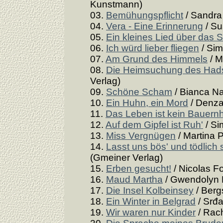
Kunstmann)
03.
Bemühungspflicht
/ Sandra 
04.
Vera - Eine Erinnerung
/ Su
05.
Ein kleines Lied über das 
06.
Ich würd lieber fliegen
/ Sim
07.
Am Grund des Himmels
/ M
08.
Die Heimsuchung des Hads
Verlag)
09.
Schöne Scham
/ Bianca Na
10.
Ein Huhn, ein Mord
/ Denza
11.
Das Leben ist kein Bauern
12.
Auf dem Gipfel ist Ruh'
/ Si
13.
Miss Vergnügen
/ Martina 
14.
Lasst uns bös' und tödlich 
(Gmeiner Verlag)
15.
Erben gesucht!
/ Nicolas F
16.
Maud Martha
/ Gwendolyn 
17.
Die Insel Kolbeinsey
/ Berg
18.
Ein Winter in Belgrad
/ Srđa
19.
Wir waren nur Kinder
/ Rach