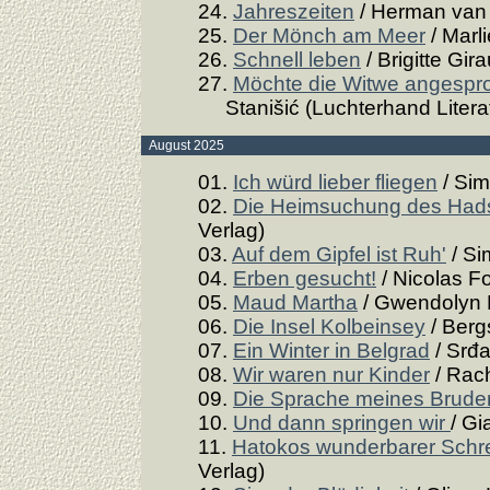
24.
Jahreszeiten
/ Herman van 
25.
Der Mönch am Meer
/ Marl
26.
Schnell leben
/ Brigitte Gir
27.
Möchte die Witwe angespro
Stanišić (Luchterhand Literat
August 2025
01.
Ich würd lieber fliegen
/ Sim
02.
Die Heimsuchung des Hads
Verlag)
03.
Auf dem Gipfel ist Ruh'
/ Si
04.
Erben gesucht!
/ Nicolas F
05.
Maud Martha
/ Gwendolyn 
06.
Die Insel Kolbeinsey
/ Berg
07.
Ein Winter in Belgrad
/ Srđa
08.
Wir waren nur Kinder
/ Rach
09.
Die Sprache meines Brude
10.
Und dann springen wir
/ Gi
11.
Hatokos wunderbarer Schr
Verlag)