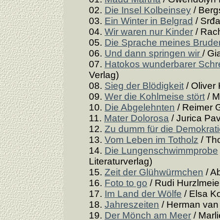
02.
Die Insel Kolbeinsey
/ Berg
03.
Ein Winter in Belgrad
/ Srđa
04.
Wir waren nur Kinder
/ Rach
05.
Die Sprache meines Brude
06.
Und dann springen wir
/ Gi
07.
Hatokos wunderbarer Schr
Verlag)
08.
Sieg der Blödigkeit
/ Oliver
09.
Wer die Kohlmeise stört
/ M
10.
Die Abgelehnten
/ Reimer 
11.
Mater Dolorosa
/ Jurica Pavi
12.
Zu dumm für die Demokrat
13.
Vom Leben im Totholz
/ Th
14.
Die Lungenschwimmprobe
Literaturverlag)
15.
Zeit der Glühwürmchen
/ A
16.
Foto to go
/ Rudi Hurzlmeier
17.
Im Land der Wölfe
/ Elsa Ko
18.
Jahreszeiten
/ Herman van 
19.
Der Mönch am Meer
/ Marl