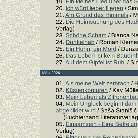
19.
Ein kleines Lied über das 
20.
Ich würd lieber fliegen
/ Sim
21.
Am Grund des Himmels
/ M
22.
Die Heimsuchung des Hads
Verlag)
23.
Schöne Scham
/ Bianca Na
24.
Dunkelnah
/ Roman Klemen
25.
Ein Huhn, ein Mord
/ Denza
26.
Das Leben ist kein Bauern
27.
Auf dem Gipfel ist Ruh'
/ Si
März 2026
01.
Als meine Welt zerbrach
/ H
02.
Küstenkonturen
/ Kay Müll
03.
Mein Leben als Zitronenb
04.
Mein Unglück beginnt damit
abgebildet wird
/ Saša Stanišić
(Luchterhand Literaturverlag
05.
Einsamsein - Eine Befreiu
Verlag)
06.
Ritter von der Rolandnadel