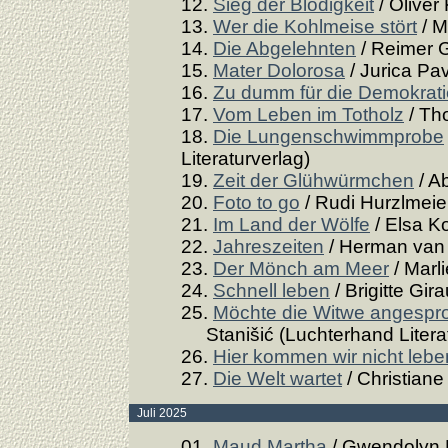
12.
Sieg der Blödigkeit
/ Oliver
13.
Wer die Kohlmeise stört
/ M
14.
Die Abgelehnten
/ Reimer 
15.
Mater Dolorosa
/ Jurica Pav
16.
Zu dumm für die Demokrat
17.
Vom Leben im Totholz
/ Th
18.
Die Lungenschwimmprobe
Literaturverlag)
19.
Zeit der Glühwürmchen
/ A
20.
Foto to go
/ Rudi Hurzlmeier
21.
Im Land der Wölfe
/ Elsa Ko
22.
Jahreszeiten
/ Herman van 
23.
Der Mönch am Meer
/ Marl
24.
Schnell leben
/ Brigitte Gir
25.
Möchte die Witwe angespro
Stanišić (Luchterhand Literat
26.
Hier kommen wir nicht lebe
27.
Die Welt wartet
/ Christiane
Juli 2025
01.
Maud Martha
/ Gwendolyn 