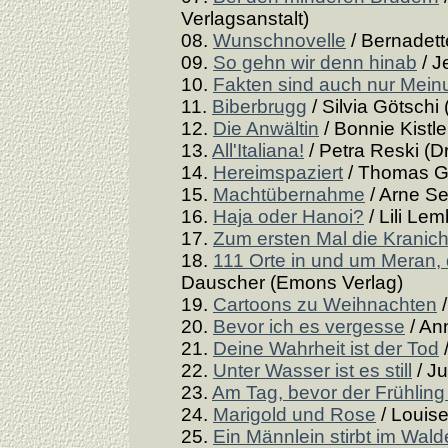
Verlagsanstalt)
08.
Wunschnovelle
/ Bernadette
09.
So gehn wir denn hinab
/ J
10.
Fakten sind auch nur Mei
11.
Biberbrugg
/ Silvia Götschi
12.
Die Anwältin
/ Bonnie Kistle
13.
All'Italiana!
/ Petra Reski (D
14.
Hereimspaziert
/ Thomas Gs
15.
Machtübernahme
/ Arne Se
16.
Haja oder Hanoi?
/ Lili Le
17.
Zum ersten Mal die Kranic
18.
111 Orte in und um Meran
Dauscher (Emons Verlag)
19.
Cartoons zu Weihnachten
/
20.
Bevor ich es vergesse
/ An
21.
Deine Wahrheit ist der Tod
/
22.
Unter Wasser ist es still
/ Ju
23.
Am Tag, bevor der Frühlin
24.
Marigold und Rose
/ Louise
25.
Ein Männlein stirbt im Wald