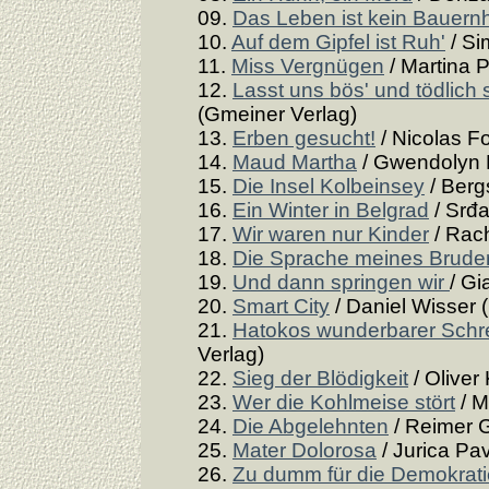
09.
Das Leben ist kein Bauern
10.
Auf dem Gipfel ist Ruh'
/ Si
11.
Miss Vergnügen
/ Martina 
12.
Lasst uns bös' und tödlich 
(Gmeiner Verlag)
13.
Erben gesucht!
/ Nicolas F
14.
Maud Martha
/ Gwendolyn 
15.
Die Insel Kolbeinsey
/ Berg
16.
Ein Winter in Belgrad
/ Srđa
17.
Wir waren nur Kinder
/ Rach
18.
Die Sprache meines Brude
19.
Und dann springen wir
/ Gi
20.
Smart City
/ Daniel Wisser 
21.
Hatokos wunderbarer Schr
Verlag)
22.
Sieg der Blödigkeit
/ Oliver
23.
Wer die Kohlmeise stört
/ M
24.
Die Abgelehnten
/ Reimer 
25.
Mater Dolorosa
/ Jurica Pav
26.
Zu dumm für die Demokrat