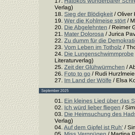
17.
Hatokos wunderbarer Schr
Verlag)
18.
Sieg der Blödigkeit
/ Oliver
19.
Wer die Kohlmeise stört
/ M
20.
Die Abgelehnten
/ Reimer 
21.
Mater Dolorosa
/ Jurica Pav
22.
Zu dumm für die Demokrat
23.
Vom Leben im Totholz
/ Th
24.
Die Lungenschwimmprobe
Literaturverlag)
25.
Zeit der Glühwürmchen
/ A
26.
Foto to go
/ Rudi Hurzlmeier
27.
Im Land der Wölfe
/ Elsa Ko
September 2025
01.
Ein kleines Lied über das 
02.
Ich würd lieber fliegen
/ Sim
03.
Die Heimsuchung des Hads
Verlag)
04.
Auf dem Gipfel ist Ruh'
/ Si
05.
Miss Vergnügen
/ Martina 