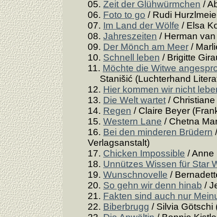
05.
Zeit der Glühwürmchen
/ A
06.
Foto to go
/ Rudi Hurzlmeier
07.
Im Land der Wölfe
/ Elsa Ko
08.
Jahreszeiten
/ Herman van 
09.
Der Mönch am Meer
/ Marl
10.
Schnell leben
/ Brigitte Gir
11.
Möchte die Witwe angespro
Stanišić (Luchterhand Literat
12.
Hier kommen wir nicht lebe
13.
Die Welt wartet
/ Christiane
14.
Regen
/ Claire Beyer (Frank
15.
Western Lane
/ Chetna Mar
16.
Bei den minderen Brüdern
Verlagsanstalt)
17.
Chicken Impossible
/ Anne
18.
Unnützes Wissen für Star 
19.
Wunschnovelle
/ Bernadette
20.
So gehn wir denn hinab
/ J
21.
Fakten sind auch nur Mei
22.
Biberbrugg
/ Silvia Götschi