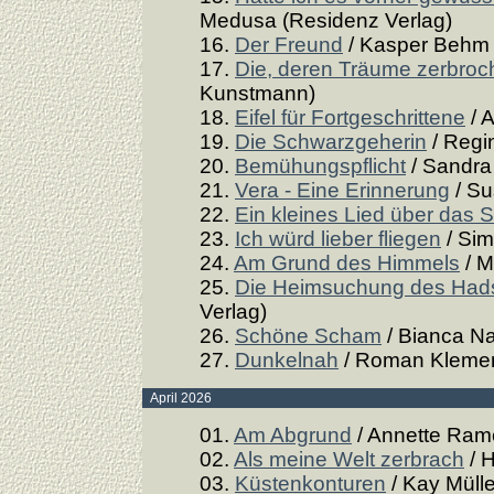
Medusa (Residenz Verlag)
16.
Der Freund
/ Kasper Behm (
17.
Die, deren Träume zerbroc
Kunstmann)
18.
Eifel für Fortgeschrittene
/ 
19.
Die Schwarzgeherin
/ Regi
20.
Bemühungspflicht
/ Sandra 
21.
Vera - Eine Erinnerung
/ Su
22.
Ein kleines Lied über das 
23.
Ich würd lieber fliegen
/ Sim
24.
Am Grund des Himmels
/ M
25.
Die Heimsuchung des Hads
Verlag)
26.
Schöne Scham
/ Bianca Na
27.
Dunkelnah
/ Roman Klemen
April 2026
01.
Am Abgrund
/ Annette Rame
02.
Als meine Welt zerbrach
/ H
03.
Küstenkonturen
/ Kay Müll