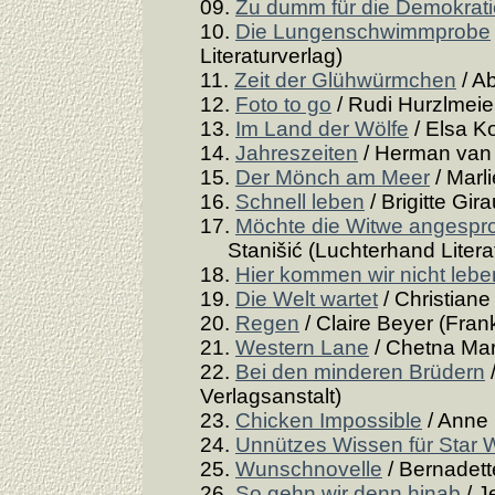
09.
Zu dumm für die Demokrat
10.
Die Lungenschwimmprobe
Literaturverlag)
11.
Zeit der Glühwürmchen
/ A
12.
Foto to go
/ Rudi Hurzlmeier
13.
Im Land der Wölfe
/ Elsa Ko
14.
Jahreszeiten
/ Herman van 
15.
Der Mönch am Meer
/ Marl
16.
Schnell leben
/ Brigitte Gir
17.
Möchte die Witwe angespro
Stanišić (Luchterhand Literat
18.
Hier kommen wir nicht lebe
19.
Die Welt wartet
/ Christiane
20.
Regen
/ Claire Beyer (Frank
21.
Western Lane
/ Chetna Mar
22.
Bei den minderen Brüdern
Verlagsanstalt)
23.
Chicken Impossible
/ Anne
24.
Unnützes Wissen für Star 
25.
Wunschnovelle
/ Bernadette
26.
So gehn wir denn hinab
/ J