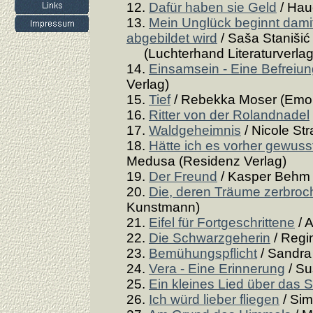
12.
Dafür haben sie Geld
/ Hau
13.
Mein Unglück beginnt damit
abgebildet wird
/ Saša Stanišić
(Luchterhand Literaturverlag
14.
Einsamsein - Eine Befreiu
Verlag)
15.
Tief
/ Rebekka Moser (Emon
16.
Ritter von der Rolandnadel
17.
Waldgeheimnis
/ Nicole St
18.
Hätte ich es vorher gewuss
Medusa (Residenz Verlag)
19.
Der Freund
/ Kasper Behm (
20.
Die, deren Träume zerbroc
Kunstmann)
21.
Eifel für Fortgeschrittene
/ 
22.
Die Schwarzgeherin
/ Regi
23.
Bemühungspflicht
/ Sandra 
24.
Vera - Eine Erinnerung
/ Su
25.
Ein kleines Lied über das 
26.
Ich würd lieber fliegen
/ Sim