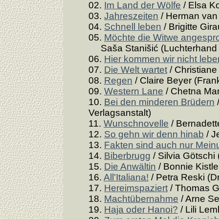
02.
Im Land der Wölfe
/ Elsa Ko
03.
Jahreszeiten
/ Herman van 
04.
Schnell leben
/ Brigitte Gir
05.
Möchte die Witwe angespro
Saša Stanišić (Luchterhand L
06.
Hier kommen wir nicht lebe
07.
Die Welt wartet
/ Christiane
08.
Regen
/ Claire Beyer (Frank
09.
Western Lane
/ Chetna Mar
10.
Bei den minderen Brüdern
Verlagsanstalt)
11.
Wunschnovelle
/ Bernadette
12.
So gehn wir denn hinab
/ J
13.
Fakten sind auch nur Mei
14.
Biberbrugg
/ Silvia Götschi
15.
Die Anwältin
/ Bonnie Kistle
16.
All'Italiana!
/ Petra Reski (D
17.
Hereimspaziert
/ Thomas Gs
18.
Machtübernahme
/ Arne Se
19.
Haja oder Hanoi?
/ Lili Le