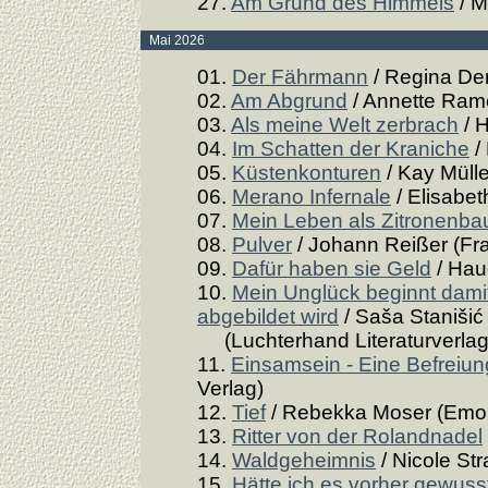
27.
Am Grund des Himmels
/ M
Mai 2026
01.
Der Fährmann
/ Regina De
02.
Am Abgrund
/ Annette Rame
03.
Als meine Welt zerbrach
/ H
04.
Im Schatten der Kraniche
/
05.
Küstenkonturen
/ Kay Müll
06.
Merano Infernale
/ Elisabet
07.
Mein Leben als Zitronenb
08.
Pulver
/ Johann Reißer (Fra
09.
Dafür haben sie Geld
/ Hau
10.
Mein Unglück beginnt damit
abgebildet wird
/ Saša Stanišić
(Luchterhand Literaturverlag
11.
Einsamsein - Eine Befreiu
Verlag)
12.
Tief
/ Rebekka Moser (Emon
13.
Ritter von der Rolandnadel
14.
Waldgeheimnis
/ Nicole St
15.
Hätte ich es vorher gewuss