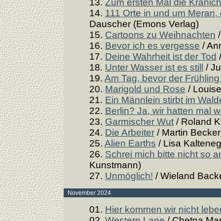
13.
Zum ersten Mal die Kranic
14.
111 Orte in und um Meran
Dauscher (Emons Verlag)
15.
Cartoons zu Weihnachten
/
16.
Bevor ich es vergesse
/ An
17.
Deine Wahrheit ist der Tod
/
18.
Unter Wasser ist es still
/ Ju
19.
Am Tag, bevor der Frühlin
20.
Marigold und Rose
/ Louise
21.
Ein Männlein stirbt im Wald
22.
Berlin? Ja, wir hatten mal 
23.
Garmischer Wut
/ Roland K
24.
Die Arbeiter
/ Martin Becker
25.
Alien Earths
/ Lisa Kaltene
26.
Schrei mich bitte nicht so a
Kunstmann)
27.
Unmöglich!
/ Wieland Back
November 2024
01.
Hier kommen wir nicht lebe
02.
Western Lane
/ Chetna Mar