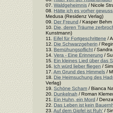
07.
Waldgeheimnis
/ Nicole St
08.
Hätte ich es vorher gewuss
Medusa (Residenz Verlag)
09.
Der Freund
/ Kasper Behm (
10.
Die, deren Träume zerbroc
Kunstmann)
11.
Eifel für Fortgeschrittene
/ 
12.
Die Schwarzgeherin
/ Regi
13.
Bemühungspflicht
/ Sandra 
14.
Vera - Eine Erinnerung
/ Su
15.
Ein kleines Lied über das 
16.
Ich würd lieber fliegen
/ Sim
17.
Am Grund des Himmels
/ M
18.
Die Heimsuchung des Hads
Verlag)
19.
Schöne Scham
/ Bianca Na
20.
Dunkelnah
/ Roman Klemen
21.
Ein Huhn, ein Mord
/ Denza
22.
Das Leben ist kein Bauern
23.
Auf dem Gipfel ist Ruh'
/ Si