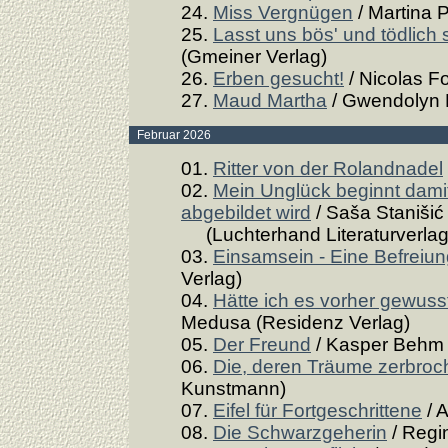
24.
Miss Vergnügen
/ Martina 
25.
Lasst uns bös' und tödlich 
(Gmeiner Verlag)
26.
Erben gesucht!
/ Nicolas F
27.
Maud Martha
/ Gwendolyn 
Februar 2026
01.
Ritter von der Rolandnadel
02.
Mein Unglück beginnt damit
abgebildet wird
/ Saša Stanišić
(Luchterhand Literaturverlag
03.
Einsamsein - Eine Befreiu
Verlag)
04.
Hätte ich es vorher gewuss
Medusa (Residenz Verlag)
05.
Der Freund
/ Kasper Behm (
06.
Die, deren Träume zerbroc
Kunstmann)
07.
Eifel für Fortgeschrittene
/ 
08.
Die Schwarzgeherin
/ Regi