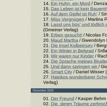
14.
Ein Huhn, ein Mord
/ Denza
15.
Das Leben ist kein Bauern
16.
Auf dem Gipfel ist Ruh'
/ Si
17.
Miss Vergnügen
/ Martina 
18.
Lasst uns bös' und tödlich 
(Gmeiner Verlag)
19.
Erben gesucht!
/ Nicolas F
20.
Maud Martha
/ Gwendolyn 
21.
Die Insel Kolbeinsey
/ Berg
22.
Ein Winter in Belgrad
/ Srđa
23.
Wir waren nur Kinder
/ Rach
24.
Die Sprache meines Brude
25.
Und dann springen wir
/ Gi
26.
Smart City
/ Daniel Wisser 
27.
Hatokos wunderbarer Schr
Verlag)
Dezember 2025
01.
Der Freund
/ Kasper Behm (
02.
Die, deren Träume zerbroc