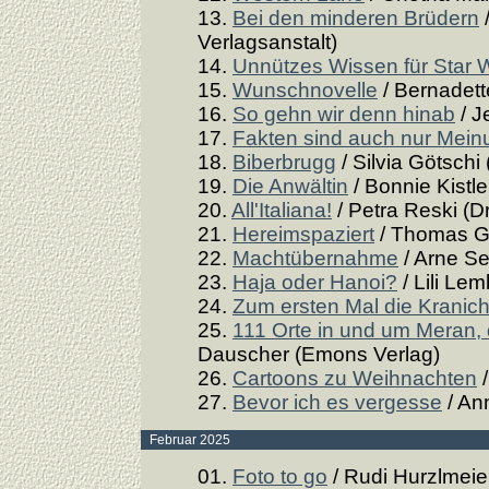
13.
Bei den minderen Brüdern
Verlagsanstalt)
14.
Unnützes Wissen für Star 
15.
Wunschnovelle
/ Bernadette
16.
So gehn wir denn hinab
/ J
17.
Fakten sind auch nur Mei
18.
Biberbrugg
/ Silvia Götschi
19.
Die Anwältin
/ Bonnie Kistle
20.
All'Italiana!
/ Petra Reski (D
21.
Hereimspaziert
/ Thomas Gs
22.
Machtübernahme
/ Arne Se
23.
Haja oder Hanoi?
/ Lili Le
24.
Zum ersten Mal die Kranic
25.
111 Orte in und um Meran
Dauscher (Emons Verlag)
26.
Cartoons zu Weihnachten
/
27.
Bevor ich es vergesse
/ An
Februar 2025
01.
Foto to go
/ Rudi Hurzlmeier