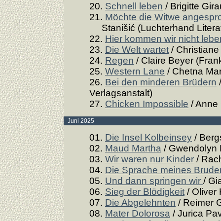
20.
Schnell leben
/ Brigitte Gir
21.
Möchte die Witwe angespro
Stanišić (Luchterhand Literat
22.
Hier kommen wir nicht lebe
23.
Die Welt wartet
/ Christiane
24.
Regen
/ Claire Beyer (Frank
25.
Western Lane
/ Chetna Mar
26.
Bei den minderen Brüdern
Verlagsanstalt)
27.
Chicken Impossible
/ Anne
Juni 2025
01.
Die Insel Kolbeinsey
/ Berg
02.
Maud Martha
/ Gwendolyn 
03.
Wir waren nur Kinder
/ Rach
04.
Die Sprache meines Brude
05.
Und dann springen wir
/ Gi
06.
Sieg der Blödigkeit
/ Oliver
07.
Die Abgelehnten
/ Reimer 
08.
Mater Dolorosa
/ Jurica Pav