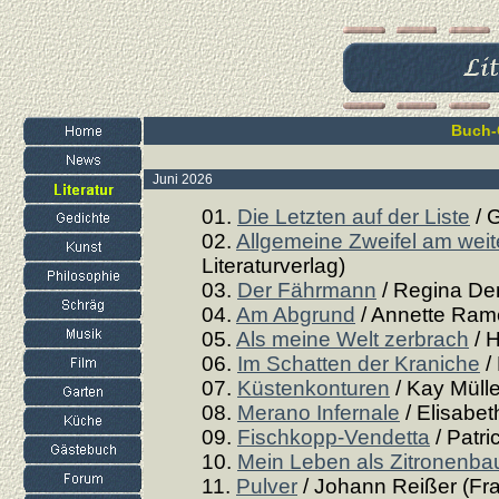
Buch-
Juni 2026
01.
Die Letzten auf der Liste
/ 
02.
Allgemeine Zweifel am weit
Literaturverlag)
03.
Der Fährmann
/ Regina De
04.
Am Abgrund
/ Annette Rame
05.
Als meine Welt zerbrach
/ H
06.
Im Schatten der Kraniche
/
07.
Küstenkonturen
/ Kay Müll
08.
Merano Infernale
/ Elisabet
09.
Fischkopp-Vendetta
/ Patri
10.
Mein Leben als Zitronenb
11.
Pulver
/ Johann Reißer (Fra