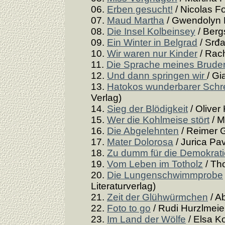
06.
Erben gesucht!
/ Nicolas F
07.
Maud Martha
/ Gwendolyn 
08.
Die Insel Kolbeinsey
/ Berg
09.
Ein Winter in Belgrad
/ Srđa
10.
Wir waren nur Kinder
/ Rach
11.
Die Sprache meines Brude
12.
Und dann springen wir
/ Gi
13.
Hatokos wunderbarer Schr
Verlag)
14.
Sieg der Blödigkeit
/ Oliver
15.
Wer die Kohlmeise stört
/ M
16.
Die Abgelehnten
/ Reimer 
17.
Mater Dolorosa
/ Jurica Pav
18.
Zu dumm für die Demokrat
19.
Vom Leben im Totholz
/ Th
20.
Die Lungenschwimmprobe
Literaturverlag)
21.
Zeit der Glühwürmchen
/ A
22.
Foto to go
/ Rudi Hurzlmeier
23.
Im Land der Wölfe
/ Elsa Ko