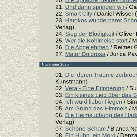
20.
Die Sprache meines Brude
21.
Und dann springen wir
/ Gi
22.
Smart City
/ Daniel Wisser 
23.
Hatokos wunderbarer Schr
Verlag)
24.
Sieg der Blödigkeit
/ Oliver
25.
Wer die Kohlmeise stört
/ M
26.
Die Abgelehnten
/ Reimer 
27.
Mater Dolorosa
/ Jurica Pav
November 2025
01.
Die, deren Träume zerbroc
Kunstmann)
02.
Vera - Eine Erinnerung
/ Su
03.
Ein kleines Lied über das 
04.
Ich würd lieber fliegen
/ Sim
05.
Am Grund des Himmels
/ M
06.
Die Heimsuchung des Hads
Verlag)
07.
Schöne Scham
/ Bianca Na
08.
Ein Huhn, ein Mord
/ Denza