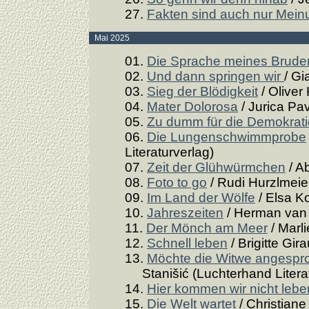
27.
Fakten sind auch nur Mei
Mai 2025
01.
Die Sprache meines Brude
02.
Und dann springen wir
/ Gi
03.
Sieg der Blödigkeit
/ Oliver
04.
Mater Dolorosa
/ Jurica Pav
05.
Zu dumm für die Demokrat
06.
Die Lungenschwimmprobe
Literaturverlag)
07.
Zeit der Glühwürmchen
/ A
08.
Foto to go
/ Rudi Hurzlmeier
09.
Im Land der Wölfe
/ Elsa Ko
10.
Jahreszeiten
/ Herman van 
11.
Der Mönch am Meer
/ Marl
12.
Schnell leben
/ Brigitte Gir
13.
Möchte die Witwe angespro
Stanišić (Luchterhand Literat
14.
Hier kommen wir nicht lebe
15.
Die Welt wartet
/ Christiane