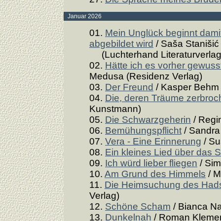
Januar 2026
01.
Mein Unglück beginnt damit
abgebildet wird
/ Saša Stanišić
(Luchterhand Literaturverlag
02.
Hätte ich es vorher gewuss
Medusa (Residenz Verlag)
03.
Der Freund
/ Kasper Behm (
04.
Die, deren Träume zerbroc
Kunstmann)
05.
Die Schwarzgeherin
/ Regi
06.
Bemühungspflicht
/ Sandra 
07.
Vera - Eine Erinnerung
/ Su
08.
Ein kleines Lied über das 
09.
Ich würd lieber fliegen
/ Sim
10.
Am Grund des Himmels
/ M
11.
Die Heimsuchung des Hads
Verlag)
12.
Schöne Scham
/ Bianca Na
13.
Dunkelnah
/ Roman Klemen