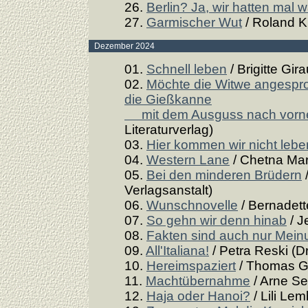
26.
Berlin? Ja, wir hatten mal 
27.
Garmischer Wut
/ Roland K
Dezember 2024
01.
Schnell leben
/ Brigitte Gir
02.
Möchte die Witwe angespro
die Gießkanne
mit dem Ausguss nach vorn
Literaturverlag)
03.
Hier kommen wir nicht lebe
04.
Western Lane
/ Chetna Mar
05.
Bei den minderen Brüdern
Verlagsanstalt)
06.
Wunschnovelle
/ Bernadette
07.
So gehn wir denn hinab
/ J
08.
Fakten sind auch nur Mei
09.
All'Italiana!
/ Petra Reski (D
10.
Hereimspaziert
/ Thomas Gs
11.
Machtübernahme
/ Arne Se
12.
Haja oder Hanoi?
/ Lili Le