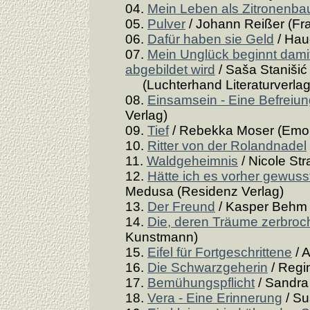
04.
Mein Leben als Zitronenb
05.
Pulver
/ Johann Reißer (Fra
06.
Dafür haben sie Geld
/ Hau
07.
Mein Unglück beginnt damit
abgebildet wird
/ Saša Stanišić
(Luchterhand Literaturverlag
08.
Einsamsein - Eine Befreiu
Verlag)
09.
Tief
/ Rebekka Moser (Emon
10.
Ritter von der Rolandnadel
11.
Waldgeheimnis
/ Nicole Str
12.
Hätte ich es vorher gewuss
Medusa (Residenz Verlag)
13.
Der Freund
/ Kasper Behm (
14.
Die, deren Träume zerbroc
Kunstmann)
15.
Eifel für Fortgeschrittene
/ 
16.
Die Schwarzgeherin
/ Regi
17.
Bemühungspflicht
/ Sandra 
18.
Vera - Eine Erinnerung
/ Su